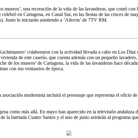
s museos’, una recreación de la vida de las lavanderas, que contó con 
 celebró en Cartagena, en Canal Sur, en las fiestas de las cruces de m
as). Junio lo iniciarán asistiendo a ‘Ailoviu’ de 7TV RM.
achimanero’ colaboraron con la actividad llevada a cabo en Los Díaz d
vivienda de este caserío, que cuenta además con un pequeño lavadero, 
 noche de los museos’ de Cartagena, la vida de las lavanderas hace déca
istas con sus vestuarios de época.
sociación modernista incluirá el personaje que representa el oficio de
rtagena como más allá. En mayo han aparecido en la televisión andaluza
ú de la barriada Cuatro Santos y el uno de junio asistirán al programa q