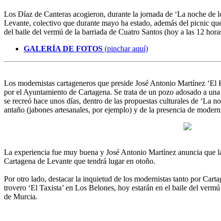
Los Díaz de Canteras acogieron, durante la jornada de ‘La noche de lo
Levante, colectivo que durante mayo ha estado, además del picnic que
del baile del vermú de la barriada de Cuatro Santos (hoy a las 12 hor
GALERÍA DE FOTOS
(pinchar aquí)
Los modernistas cartageneros que preside José Antonio Martínez ‘El K
por el Ayuntamiento de Cartagena. Se trata de un pozo adosado a una 
se recreó hace unos días, dentro de las propuestas culturales de ‘La
antaño (jabones artesanales, por ejemplo) y de la presencia de modern
La experiencia fue muy buena y José Antonio Martínez anuncia que la a
Cartagena de Levante que tendrá lugar en otoño.
Por otro lado, destacar la inquietud de los modernistas tanto por Ca
trovero ‘El Taxista’ en Los Belones, hoy estarán en el baile del verm
de Murcia.