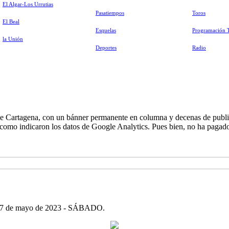
El Algar-Los Urrutias
Pasatiempos
Toros
El Beal
Esquelas
Programación 
la Unión
Deportes
Radio
de Cartagena, con un bánner permanente en columna y decenas de publi
 como indicaron los datos de Google Analytics. Pues bien, no ha pagado 
. 27 de mayo de 2023 - SÁBADO.