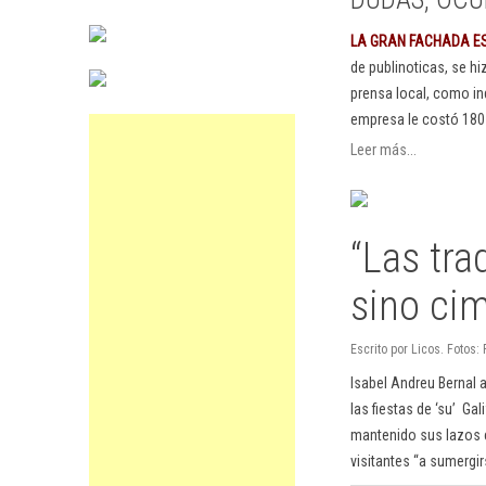
LA GRAN FACHADA E
de publinoticas, se h
prensa local, como in
empresa le costó 180
Leer más...
“Las tra
sino cim
Escrito por Licos. Fotos
Isabel Andreu Bernal 
las fiestas de ‘su’ Ga
mantenido sus lazos co
visitantes “a sumergirs