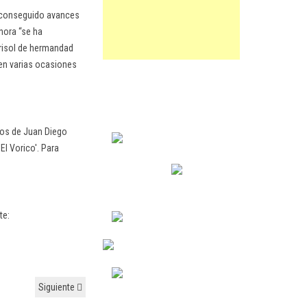
n conseguido avances
hora “se ha
crisol de hermandad
 en varias ocasiones
ovos de Juan Diego
El Vorico'. Para
te:
Siguiente