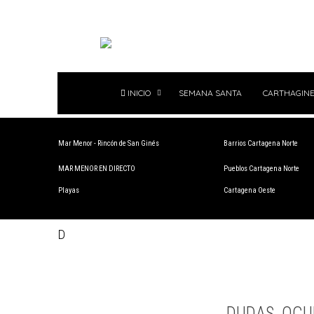
INICIO
SEMANA SANTA
CARTHAGINE
Mar Menor - Rincón de San Ginés
Barrios Cartagena Norte
MAR MENOR EN DIRECTO
Pueblos Cartagena Norte
Playas
Cartagena Oeste
D
DUDAS, OCU