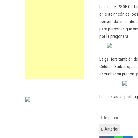
La edil del PSOE Cart
en este rincón del oe
convertido en símbolo
para personas que vie
por la pregonera.
La galifera también de
Celdrán ‘Barbarroja de
escuchar su pregón:
p
Las fiestas se prolong
Imprimir
Anterior