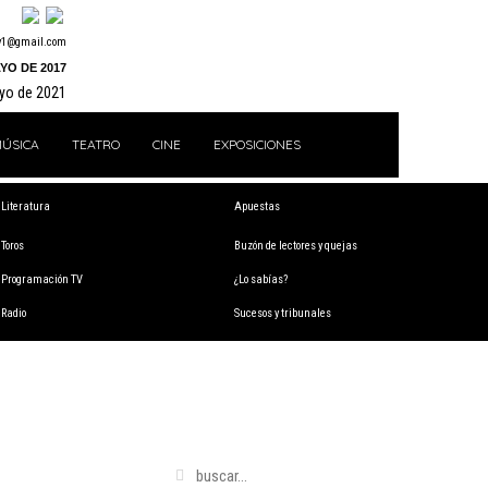
y1@gmail.com
YO DE 2017
ayo de 2021
ÚSICA
TEATRO
CINE
EXPOSICIONES
Literatura
Apuestas
Toros
Buzón de lectores y quejas
Programación TV
¿Lo sabías?
Radio
Sucesos y tribunales