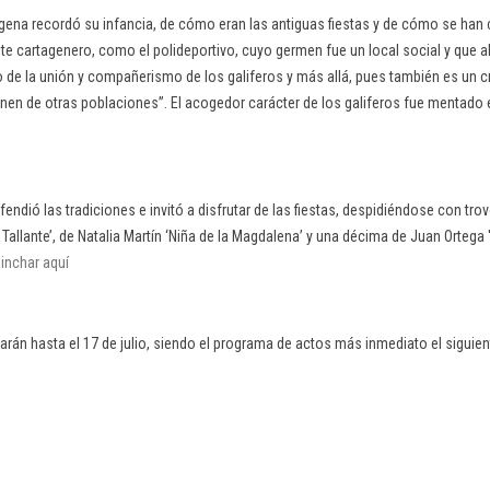
agena recordó su infancia, de cómo eran las antiguas fiestas y de cómo se ha
ste cartagenero, como el polideportivo, cuyo germen fue un local social y que a
 de la unión y compañerismo de los galiferos y más allá, pues también es un 
nen de otras poblaciones”. El acogedor carácter de los galiferos fue mentado
fendió las tradiciones e invitó a disfrutar de las fiestas, despidiéndose con tr
 Tallante’, de Natalia Martín ‘Niña de la Magdalena’ y una décima de Juan Ortega '
inchar aquí
arán hasta el 17 de julio, siendo el programa de actos más inmediato el siguien