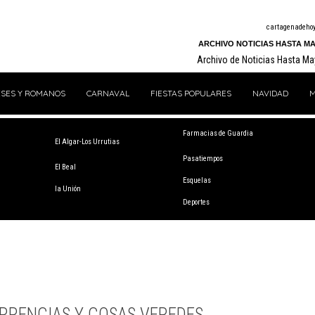
cartagenadeho
ARCHIVO NOTICIAS HASTA MA
Archivo de Noticias Hasta M
SES Y ROMANOS
CARNAVAL
FIESTAS POPULARES
NAVIDAD
M
Farmacias de Guardia
El Algar-Los Urrutias
Pasatiempos
El Beal
Esquelas
la Unión
Deportes
RRENCIAS Y COSAS VEREDES