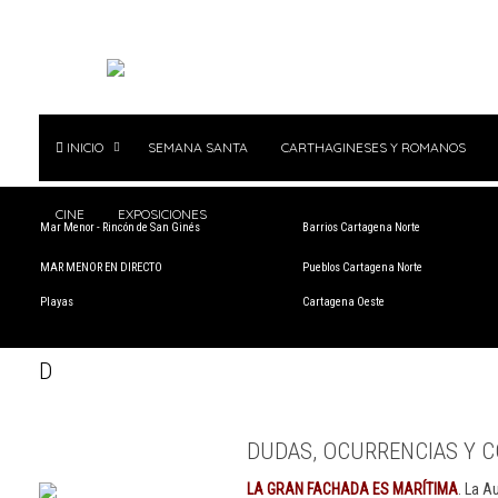
INICIO
SEMANA SANTA
CARTHAGINESES Y ROMANOS
CINE
EXPOSICIONES
Mar Menor - Rincón de San Ginés
Barrios Cartagena Norte
MAR MENOR EN DIRECTO
Pueblos Cartagena Norte
Playas
Cartagena Oeste
D
DUDAS, OCURRENCIAS Y C
LA GRAN FACHADA ES MARÍTIMA
. La A