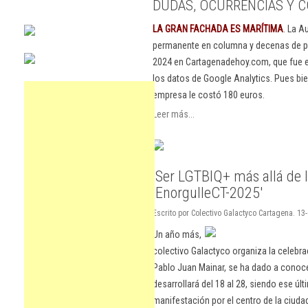
DUDAS, OCURRENCIAS Y C
LA GRAN FACHADA ES MARÍTIMA
. La A
permanente en columna y decenas de pu
2024 en Cartagenadehoy.com, que fue el
los datos de Google Analytics. Pues bie
empresa le costó 180 euros.
Leer más...
'Ser LGTBIQ+ más allá de l
'EnorgulleCT-2025'
Escrito por Colectivo Galactyco Cartagena. 13-
Un año más,
colectivo Galactyco organiza la celebrac
Pablo Juan Mainar, se ha dado a conoce
desarrollará del 18 al 28, siendo ese úl
manifestación por el centro de la ciuda