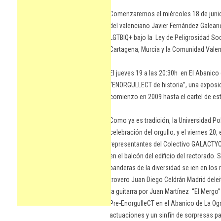
Comenzaremos el miércoles 18 de junio 
del valenciano Javier Fernández Galean
LGTBIQ+ bajo la Ley de Peligrosidad So
Cartagena, Murcia y la Comunidad Valen
El jueves 19 a las 20:30h en El Abanico 
“ENORGULLECT de historia”, una exposici
comienzo en 2009 hasta el cartel de es
Como ya es tradición, la Universidad Po
celebración del orgullo, y el viernes 20,
representantes del Colectivo GALACTYCO 
en el balcón del edificio del rectorado. 
banderas de la diversidad se ien en los 
trovero Juan Diego Celdrán Madrid dele
la guitarra por Juan Martínez “El Mergo
Pre-EnorgulleCT en el Abanico de La Ogr
actuaciones y un sinfín de sorpresas p