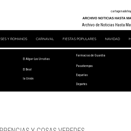
cartagenadeho
ARCHIVO NOTICIAS HASTA MA
Archivo de Noticias Hasta M
SES Y ROMANOS
CARNAVAL
FIESTAS POPULARES
NAVIDAD
M
Farmacias de Guardia
El Algar-Los Urrutias
Pasatiempos
El Beal
Esquelas
la Unión
Deportes
RRENCIAS Y COSAS VEREDES