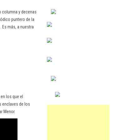
en columna y decenas
ódico puntero de la
. Es más, a nuestra
 en los que el
s enclaves de los
ar Menor.