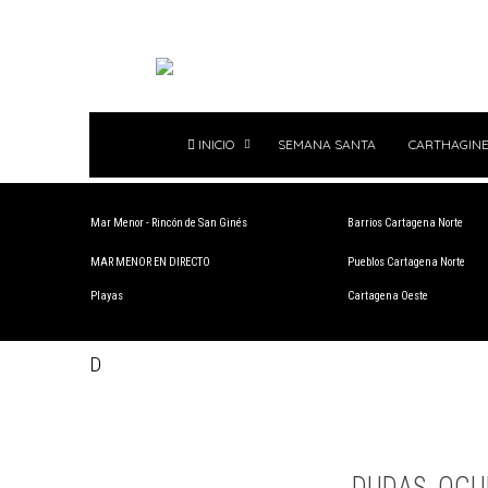
INICIO
SEMANA SANTA
CARTHAGINE
Mar Menor - Rincón de San Ginés
Barrios Cartagena Norte
MAR MENOR EN DIRECTO
Pueblos Cartagena Norte
Playas
Cartagena Oeste
D
DUDAS, OCU