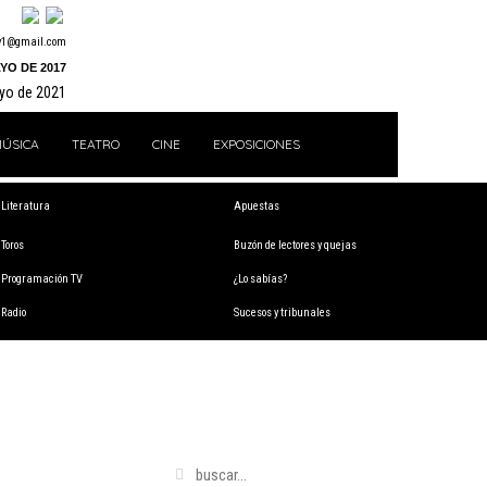
y1@gmail.com
YO DE 2017
ayo de 2021
ÚSICA
TEATRO
CINE
EXPOSICIONES
Literatura
Apuestas
Toros
Buzón de lectores y quejas
Programación TV
¿Lo sabías?
Radio
Sucesos y tribunales