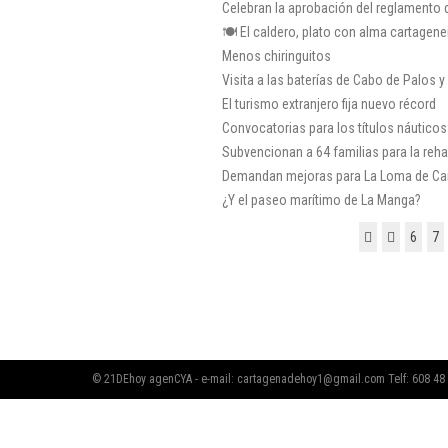
Celebran la aprobación del reglamento d
🍽 El caldero, plato con alma cartagene
Menos chiringuitos
Visita a las baterías de Cabo de Palos y
El turismo extranjero fija nuevo récord
Convocatorias para los títulos náuticos
Subvencionan a 64 familias para la reha
Demandan mejoras para La Loma de Cant
¿Y el paseo marítimo de La Manga?
6
7
© 21DEhoy agenCYA - e-mail:
cartagenadehoy1@gmail.com
Telf: 608 48