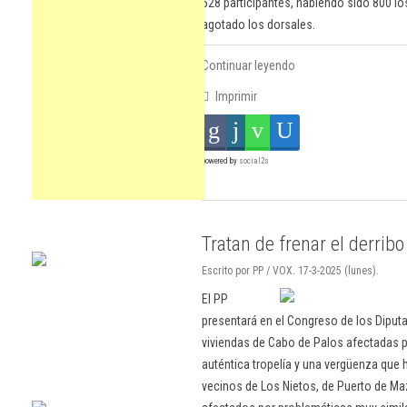
528 participantes, habiendo sido 800 lo
agotado los dorsales.
Continuar leyendo
Imprimir
powered by
social2s
Tratan de frenar el derrib
Escrito por PP / VOX. 17-3-2025 (lunes).
El PP
presentará en el Congreso de los Diputa
viviendas de Cabo de Palos afectadas p
auténtica tropelía y una vergüenza que 
vecinos de Los Nietos, de Puerto de Ma