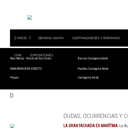
INICIO
SEMANA SANTA
CARTHAGINESES Y ROMANOS
CINE
EXPOSICIONES
Mar Menor - Rincón de San Ginés
Barrios Cartagena Norte
MAR MENOR EN DIRECTO
Pueblos Cartagena Norte
Playas
Cartagena Oeste
D
DUDAS, OCURRENCIAS Y C
LA GRAN FACHADA ES MARÍTIMA
. La A