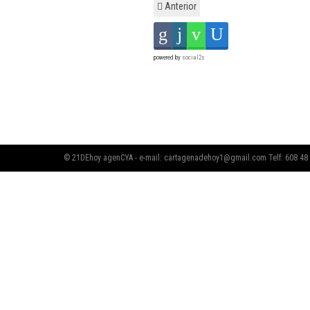
Anterior
powered by
social2s
© 21DEhoy agenCYA - e-mail:
cartagenadehoy1@gmail.com
Telf: 608 48