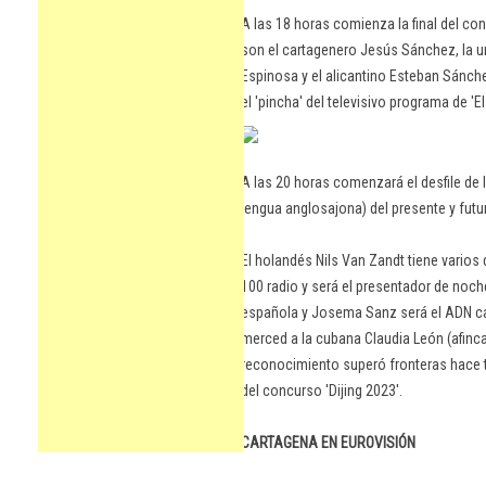
A las 18 horas comienza la final del co
son el cartagenero Jesús Sánchez, la u
Espinosa y el alicantino Esteban Sánch
el 'pincha' del televisivo programa de 'E
A las 20 horas comenzará el desfile de l
lengua anglosajona) del presente y futur
El holandés Nils Van Zandt tiene varios
100 radio y será el presentador de noc
española y Josema Sanz será el ADN ca
merced a la cubana Claudia León (afinca
reconocimiento superó fronteras hace
del concurso 'Dijing 2023'.
CARTAGENA EN EUROVISIÓN