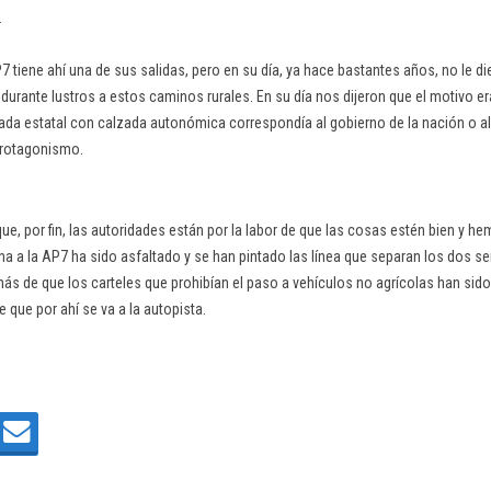
.
7 tiene ahí una de sus salidas, pero en su día, ya hace bastantes años, no le di
 durante lustros a estos caminos rurales. En su día nos dijeron que el motivo e
ada estatal con calzada autonómica correspondía al gobierno de la nación o al 
protagonismo.
ue, por fin, las autoridades están por la labor de que las cosas estén bien y
a a la AP7 ha sido asfaltado y se han pintado las línea que separan los dos se
ás de que los carteles que prohibían el paso a vehículos no agrícolas han sid
ce que por ahí se va a la autopista.