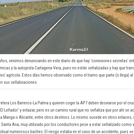
os, venimos denunciando en este diario de que hay 'conexiones secretas' ent
icas y la autopista Cartagena-Vera, pues no están señalizadas y hay que tran
sivo' agrícola. Estos días hemos observado como el tramo que parte (o llega) a
con sus señalizaciones.
retera Los Barreros-La Palma y quieren coger la AP7 deben desviarse por el c
'El Leñador' y enlazar, pero es un camino rural que no señaliza que por ahí se a
 La Manga o Alicante, entre otros destinos. Lo mismo sucede en otros enlaces, 
 Santa Ana, muy utilizado por los conductores pese a estar señalizado como v
bitual numerosos baches. El riesgo estaba en el caso de un accidente, pues se 