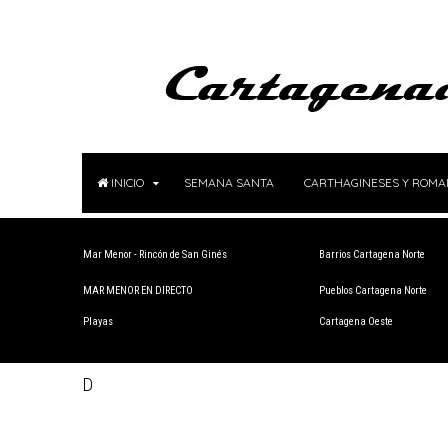
INICIO
SEMANA SANTA
CARTHAGINESES Y ROM
Mar Menor - Rincón de San Ginés
Barrios Cartagena Norte
MAR MENOR EN DIRECTO
Pueblos Cartagena Norte
Playas
Cartagena Oeste
D