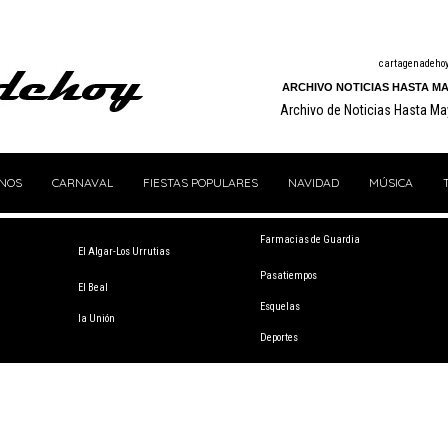
cartagenadeho
ARCHIVO NOTICIAS HASTA MA
Archivo de Noticias Hasta M
ANOS
CARNAVAL
FIESTAS POPULARES
NAVIDAD
MÚSICA
Farmacias de Guardia
El Algar-Los Urrutias
Pasatiempos
El Beal
Esquelas
la Unión
Deportes