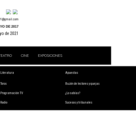
y1@gmail.com
YO DE 2017
ayo de 2021
TEATRO
CINE
EXPOSICIONES
Literatura
Apuestas
Toros
Buzón de lectores y quejas
Programación TV
¿Lo sabías?
Radio
Sucesos y tribunales