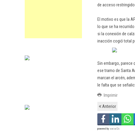
de acceso restringido
El motivo es que la AP
lo que se ha recurrido
si la conexión de calz
inacción cogió total 
Sin embargo, parece q
ese tramo de Santa An
marcan el arcén, adem
le falta que se señali
Imprimir
Anterior
powered by
social2s