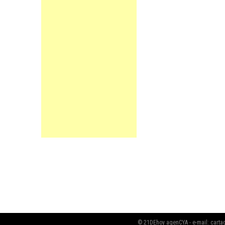
© 21DEhoy agenCYA - e-mail:
cart