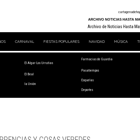
cartagenadeho
ARCHIVO NOTICIAS HASTA MA
Archivo de Noticias Hasta M
NOS
CARNAVAL
FIESTAS POPULARES
NAVIDAD
MÚSICA
T
Farmacias de Guardia
El Algar-Los Urrutias
Pasatiempos
El Beal
Esquelas
la Unión
Deportes
RRENCIAS Y COSAS VEREDES