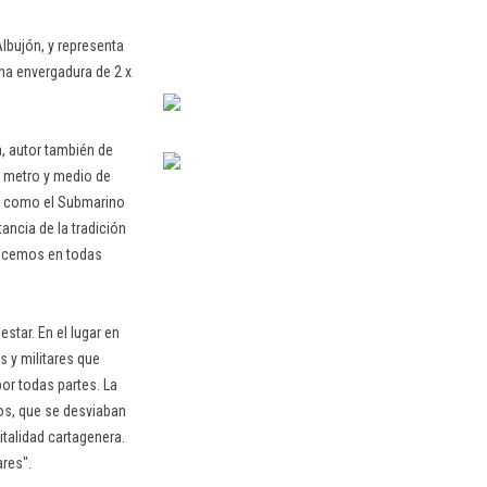
Albujón, y representa
una envergadura de 2 x
a, autor también de
y metro y medio de
, como el Submarino
ncia de la tradición
onocemos en todas
star. En el lugar en
s y militares que
por todas partes. La
cos, que se desviaban
talidad cartagenera.
res".