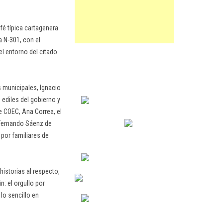
fé típica cartagenera
a N-301, con el
l entorno del citado
s municipales, Ignacio
 ediles del gobierno y
e COEC, Ana Correa, el
, Fernando Sáenz de
 por familiares de
istorias al respecto,
: el orgullo por
 lo sencillo en