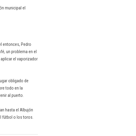
ón municipal el
uel entonces, Pedro
fé, un problema en el
 aplicar el vaporizador
ugar obligado de
bre todo en la
enir al puerto.
an hasta el Albujón
 fútbol o los toros.