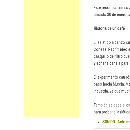
Este reconocimiento a
pasado 30 de enero, a
Historia de un café
El asiático alcanzó su
Conesa ‘Pedrín’ ideó 
casquillo del filtro q
y echarle canela para
El experimento causó 
paso hacia Murcia, Mad
industria, ya que much
También se daba el ca
para probar el asiátic
SONIDO.
Acto de