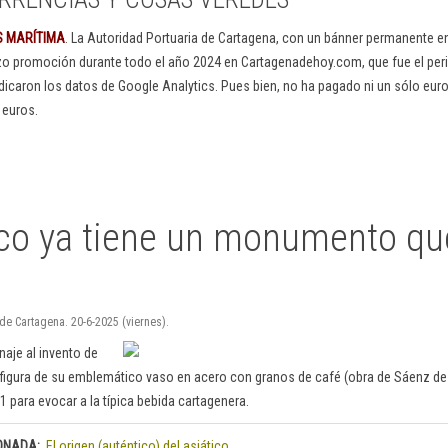
S MARÍTIMA
. La Autoridad Portuaria de Cartagena, con un bánner permanente 
izo promoción durante todo el año 2024 en Cartagenadehoy.com, que fue el peri
dicaron los datos de Google Analytics. Pues bien, no ha pagado ni un sólo euro
 euros.
ico ya tiene un monumento que
de Cartagena. 20-6-2025 (viernes).
naje al invento de
 figura de su emblemático vaso en acero con granos de café (obra de Sáenz de El
1 para evocar a la típica bebida cartagenera.
ONADA:
El origen (auténtico) del asiático