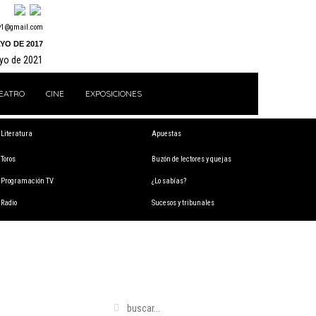
y1@gmail.com
YO DE 2017
ayo de 2021
EATRO
CINE
EXPOSICIONES
Literatura
Apuestas
Toros
Buzón de lectores y quejas
Programación TV
¿Lo sabías?
Radio
Sucesos y tribunales