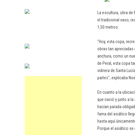
La escultura, obra de 
el tradicional vaso, r
1,50 metros.
"Hoy, esta copa, recr
obras tan apreciadas 
anchura, como un nue
de Peral, esta copa t
vidriera de Santa Luc
partes", explicaba Noe
En cuanto a la ubicac
que nació y junto a la
hacían parada obligada
fama del asiático lle
hasta aquí únicamente
Porque el asiático se