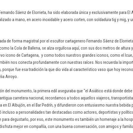
Fernando Sáenz de Elorrieta, ha sido elaborada única y exclusivamente para El 
ealizado a mano, en acero inoxidable y acero corten, con soldadura tig y mig, y 
eada de forma magistral por el escultor cartagenero Fernando Sáenz de Elorriet
como la Cola de Ballena, se alza orgullosa aquí, con sus dos metros de altura 
vo icono de Cartagena, y como todos nuestros grandes iconos, como el Icue
ambién nos conecta profundamente con nuestras raíces. Nos recuerda la importa
ía, porque fue esa tradición la que dio vida al característico vaso que hoy rec
lia Arroyo.
ión del monumento, la primera edil aseguraba que "el Asiático está donde debe e
 antigua carretera nacional, recordamos a todos aquellos viajeros, transportista
 en El Albujón, en el Bar Pedrín, y difundieron con entusiasmo nuestra bebida 
gó incluso a personalidades tan destacadas como actores, deportistas y políti
 para degustarlo, por eso, este monumento es también un homenaje a la hospi
 disfruta mejor en compañía, con una buena conversación, con amigos y familia