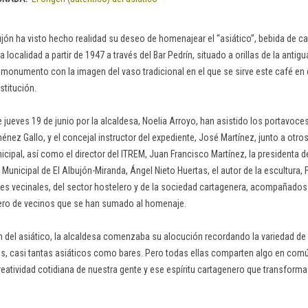
ujón ha visto hecho realidad su deseo de homenajear el “asiático”, bebida de ca
 localidad a partir de 1947 a través del Bar Pedrín, situado a orillas de la antigu
monumento con la imagen del vaso tradicional en el que se sirve este café en e
stitución.
e jueves 19 de junio por la alcaldesa, Noelia Arroyo, han asistido los portavoce
ez Gallo, y el concejal instructor del expediente, José Martínez, junto a otros
cipal, así como el director del ITREM, Juan Francisco Martínez, la presidenta d
 Municipal de El Albujón-Miranda, Ángel Nieto Huertas, el autor de la escultura
ntes vecinales, del sector hostelero y de la sociedad cartagenera, acompañados
ero de vecinos que se han sumado al homenaje.
n del asiático, la alcaldesa comenzaba su alocución recordando la variedad de h
, casi tantas asiáticos como bares. Pero todas ellas comparten algo en común
creatividad cotidiana de nuestra gente y ese espíritu cartagenero que transforma