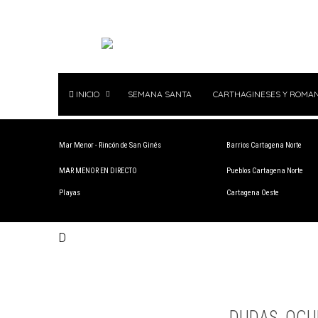
INICIO
SEMANA SANTA
CARTHAGINESES Y ROMA
Mar Menor - Rincón de San Ginés
Barrios Cartagena Norte
MAR MENOR EN DIRECTO
Pueblos Cartagena Norte
Playas
Cartagena Oeste
D
DUDAS, OCU