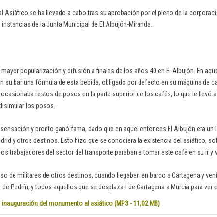
l Asiático se ha llevado a cabo tras su aprobación por el pleno de la corporaci
 instancias de la Junta Municipal de El Albujón-Miranda.
 mayor popularización y difusión a finales de los años 40 en El Albujón. En aq
en su bar una fórmula de esta bebida, obligado por defecto en su máquina de ca
ue ocasionaba restos de posos en la parte superior de los cafés, lo que le llevó a
 disimular los posos.
sensación y pronto ganó fama, dado que en aquel entonces El Albujón era un l
rid y otros destinos. Esto hizo que se conociera la existencia del asiático, so
os trabajadores del sector del transporte paraban a tomar este café en su ir y v
so de militares de otros destinos, cuando llegaban en barco a Cartagena y vení
o de Pedrín, y todos aquellos que se desplazan de Cartagena a Murcia para ver el
 inauguración del monumento al asiático (MP3 - 11,02 MB)