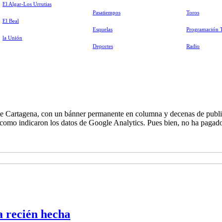
El Algar-Los Urrutias
Pasatiempos
Toros
El Beal
Esquelas
Programación 
la Unión
Deportes
Radio
de Cartagena, con un bánner permanente en columna y decenas de publi
 como indicaron los datos de Google Analytics. Pues bien, no ha pagado 
a recién hecha