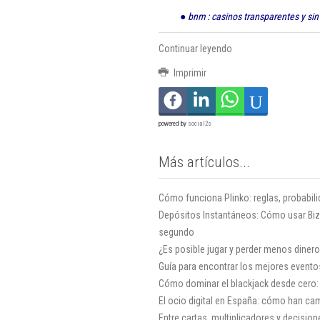
● bnm : casinos transparentes y si
Continuar leyendo
Imprimir
powered by
social2s
Más artículos...
Cómo funciona Plinko: reglas, probabil
Depósitos Instantáneos: Cómo usar Bizu
segundo
¿Es posible jugar y perder menos diner
Guía para encontrar los mejores evento
Cómo dominar el blackjack desde cero: 
El ocio digital en España: cómo han ca
Entre cartas, multiplicadores y decisio