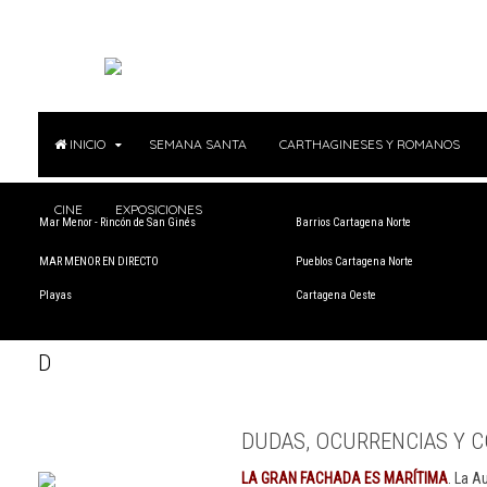
INICIO
SEMANA SANTA
CARTHAGINESES Y ROMANOS
CINE
EXPOSICIONES
Mar Menor - Rincón de San Ginés
Barrios Cartagena Norte
MAR MENOR EN DIRECTO
Pueblos Cartagena Norte
Playas
Cartagena Oeste
D
DUDAS, OCURRENCIAS Y C
LA GRAN FACHADA ES MARÍTIMA
. La A