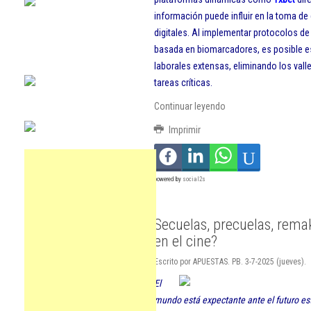
información puede influir en la toma de
digitales. Al implementar protocolos d
basada en biomarcadores, es posible est
laborales extensas, eliminando los val
tareas críticas.
Continuar leyendo
Imprimir
powered by
social2s
Secuelas, precuelas, remak
en el cine?
Escrito por APUESTAS. PB. 3-7-2025 (jueves).
El
mundo está expectante ante el futuro es