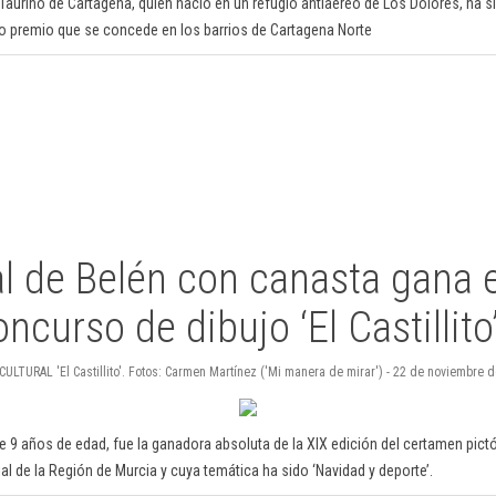
b Taurino de Cartagena, quien nació en un refugio antiaéreo de Los Dolores, ha 
vo premio que se concede en los barrios de Cartagena Norte
l de Belén con canasta gana e
curso de dibujo ‘El Castillito
ULTURAL 'El Castillito'. Fotos: Carmen Martínez ('Mi manera de mirar') - 22 de noviembre d
e 9 años de edad, fue la ganadora absoluta de la XIX edición del certamen pic
al de la Región de Murcia y cuya temática ha sido ‘Navidad y deporte’.