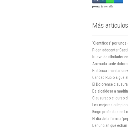
powered by
social2s
Más artículos
'Científicos’ por unos
Piden adecentar Casti
Nuevo desfibrilador en
Animada tarde dolor
Histórica 'manita' univ
Caridad Rubio sigue al
El Dolorense clausura
De alcaldesa a madri
Clausurado el curso d
Los mejores olímpicos
Bingo profiestas en L
El día de la familia 'pe
Denuncian que echan 