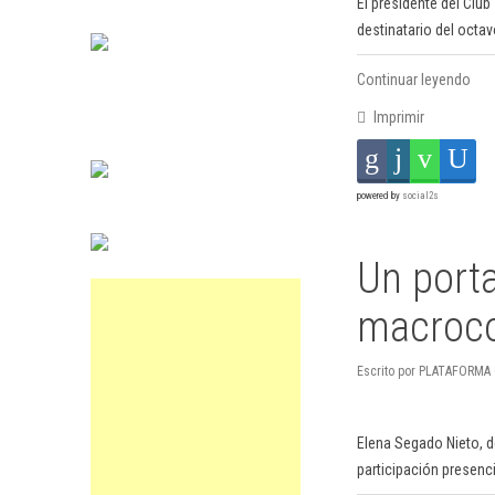
El presidente del Clu
destinatario del octa
Continuar leyendo
Imprimir
powered by
social2s
Un porta
macrocon
Escrito por PLATAFORMA C
Elena Segado Nieto, d
participación presenci