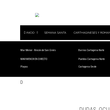
INICIO
SEMANA SANTA
CARTHAGINESES Y ROMA
Mar Menor - Rincón de San Ginés
Barrios Cartagena Norte
MAR MENOR EN DIRECTO
Pueblos Cartagena Norte
Playas
Cartagena Oeste
D
DUDAS, OCU