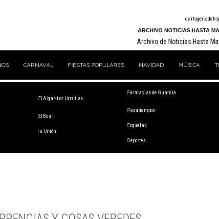
cartagenadeho
ARCHIVO NOTICIAS HASTA MA
Archivo de Noticias Hasta M
NOS
CARNAVAL
FIESTAS POPULARES
NAVIDAD
MÚSICA
T
Farmacias de Guardia
El Algar-Los Urrutias
Pasatiempos
El Beal
Esquelas
la Unión
Deportes
RRENCIAS Y COSAS VEREDES