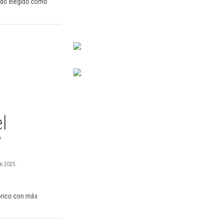
sido elegido como
l
’
e 2025.
tórico con más