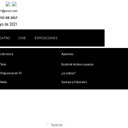
y1@gmail.com
YO DE 2017
ayo de 2021
EATRO
CINE
EXPOSICIONES
Literatura
Apuestas
Toros
Buzón de lectores y quejas
Programación TV
¿Lo sabías?
Radio
Sucesos y tribunales