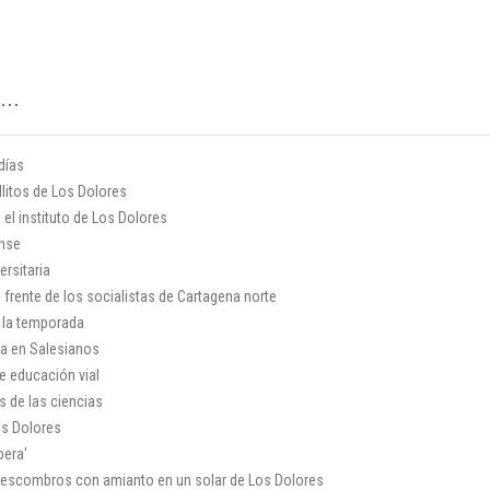
...
 días
llitos de Los Dolores
 el instituto de Los Dolores
ense
ersitaria
 frente de los socialistas de Cartagena norte
 la temporada
na en Salesianos
e educación vial
 de las ciencias
os Dolores
pera'
escombros con amianto en un solar de Los Dolores