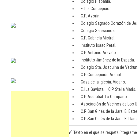
Colegio Hispania.
E.I La Concepción.
C.P. Azorín.
Colegio Sagrado Corazón de Jes
Colegio Salesianos.
C.P. Gabriela Mistral.
Instituto Isaac Peral.
C.P Antonio Arevalo.
Instituto Jiménez de la Espada.
Colegio Sta. Joaquina de Vedrun
C.P Concepción Arenal.
Casa de la Iglesia. Vicario.
E.I La Gaviota. C.P Stella Maris.
C.P Asdrúbal. Lo Campano.
Asociación de Vecinos de Los Ur
C.P San Ginés de la Jara. El Estr
C.P San Ginés de la Jara. El Llan
🖌️ Texto en el que se respeta íntegrame