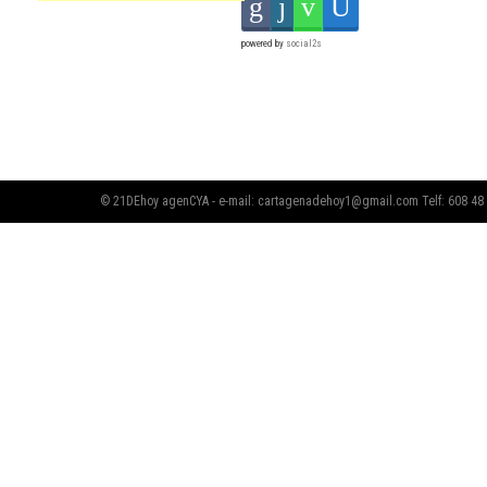
powered by
social2s
© 21DEhoy agenCYA - e-mail:
cartagenadehoy1@gmail.com
Telf: 608 48