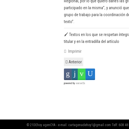
Regional, por lo que quiero darles las 
participado en la misma”, y anunció que
grupo de trabajo para la coordinación d
texto”.
🖌️ Textos en los que se respetan ínteg
titular y en la entradilla del artículo
Imprimir
Anterior
powered by
social2s
© 21DEhoy agenCYA - e-mail:
cartagenadehoy1@gmail.com
Telf: 608 48