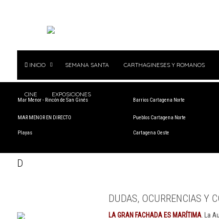
INICIO
SEMANA SANTA
CARTHAGINESES Y ROMANOS
CINE
EXPOSICIONES
Mar Menor - Rincón de San Ginés
Barrios Cartagena Norte
MAR MENOR EN DIRECTO
Pueblos Cartagena Norte
Playas
Cartagena Oeste
D
DUDAS, OCURRENCIAS Y C
LA GRAN FACHADA ES MARÍTIMA
. La A