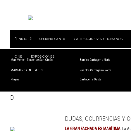
INICIO
SEMANA SANTA
CARTHAGINESES Y ROMANOS
CINE
EXPOSICIONES
Mar Menor - Rincón de San Ginés
Barrios Cartagena Norte
MAR MENOR EN DIRECTO
Pueblos Cartagena Norte
Playas
Cartagena Oeste
D
DUDAS, OCURRENCIAS Y C
LA GRAN FACHADA ES MARÍTIMA
. La A