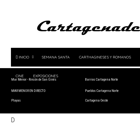
INICIO
SEMANA SANTA
CARTHAGINESES Y ROMANOS
CINE
EXPOSICIONES
Mar Menor - Rincón de San Ginés
Barrios Cartagena Norte
MAR MENOR EN DIRECTO
Pueblos Cartagena Norte
Playas
Cartagena Oeste
D