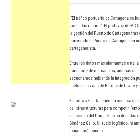
“El tráfico portuario de Cartagena se h
toneladas menos”. El portavoz de MC C
la gestión del Puerto de Cartagena tras
convertido el Puerto de Cartagena en un 
cartagenerista.
Entre los datos más alarmantes está la 
transporte de mercancías, además de lo
escuchamos hablar de la integración puer
suelo en la zona de Héroes de Cavite y
El portavoz cartagenerista asegura que, 
de infraestructuras para competir, “en
la dársena del Gorguel llevan décadas 
Giménez Gallo. Ni suelo logístico, ni am
maquetas”, apunta.