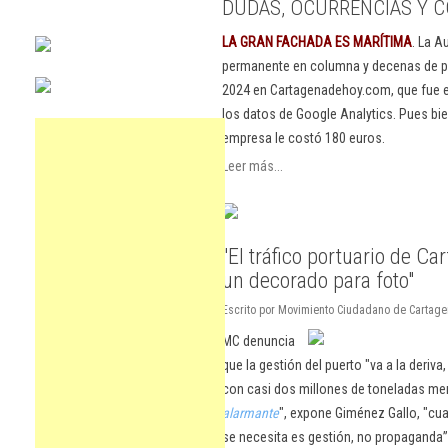
DUDAS, OCURRENCIAS Y C
LA GRAN FACHADA ES MARÍTIMA
. La A
permanente en columna y decenas de pu
2024 en Cartagenadehoy.com, que fue el
los datos de Google Analytics. Pues bie
empresa le costó 180 euros.
Leer más...
"El tráfico portuario de Ca
un decorado para foto"
Escrito por Movimiento Ciudadano de Cartage
MC denuncia
que la gestión del puerto "va a la deriv
con casi dos millones de toneladas me
alarmante
", expone Giménez Gallo, "cua
se necesita es gestión, no propaganda