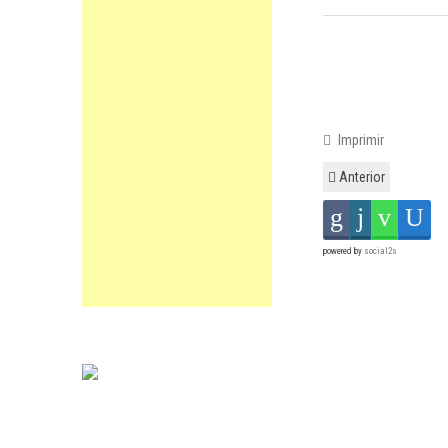
Imprimir
Anterior
powered by
social2s