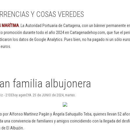
RRENCIAS Y COSAS VEREDES
S MARÍTIMA
. La Autoridad Portuaria de Cartagena, con un bánner permanente 
izo promoción durante todo el año 2024 en Cartagenadehoy.com, que fue el peri
dicaron los datos de Google Analytics. Pues bien, no ha pagado ni un sólo euro
 euros.
an familia albujonera
 Ruiz - 21DEhoy agenCYA. 25 de JUNIO de 2024, martes.
 por Alfonso Martínez Pagán y Ángela Sahuquillo Teba, quienes llevan 52 años
a una convivencia de familiares y amigos coincidiendo con la llegada del desfil
 de El Albujón.