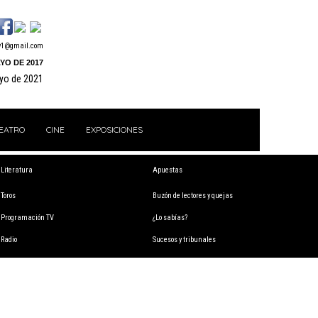
y1@gmail.com
YO DE 2017
ayo de 2021
EATRO
CINE
EXPOSICIONES
Literatura
Apuestas
Toros
Buzón de lectores y quejas
Programación TV
¿Lo sabías?
Radio
Sucesos y tribunales