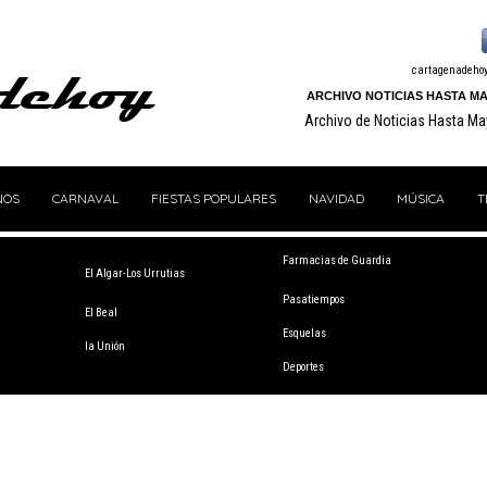
cartagenadeho
ARCHIVO NOTICIAS HASTA MA
Archivo de Noticias Hasta M
NOS
CARNAVAL
FIESTAS POPULARES
NAVIDAD
MÚSICA
T
Farmacias de Guardia
El Algar-Los Urrutias
Pasatiempos
El Beal
Esquelas
la Unión
Deportes