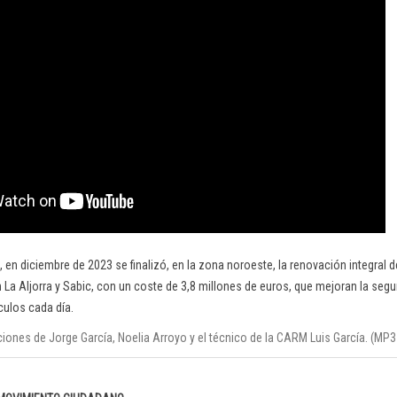
 en diciembre de 2023 se finalizó, en la zona noroeste, la renovación integral 
 La Aljorra y Sabic, con un coste de 3,8 millones de euros, que mejoran la segur
culos cada día.
iones de Jorge García, Noelia Arroyo y el técnico de la CARM Luis García. (MP3