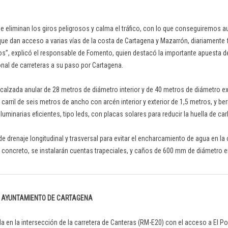
e eliminan los giros peligrosos y calma el tráfico, con lo que conseguiremos a
s que dan acceso a varias vías de la costa de Cartagena y Mazarrón, diariamente
os”, explicó el responsable de Fomento, quien destacó la importante apuesta de
onal de carreteras a su paso por Cartagena.
 calzada anular de 28 metros de diámetro interior y de 40 metros de diámetro ex
carril de seis metros de ancho con arcén interior y exterior de 1,5 metros, y b
minarias eficientes, tipo leds, con placas solares para reducir la huella de ca
 de drenaje longitudinal y trasversal para evitar el encharcamiento de agua en l
En concreto, se instalarán cuentas trapeciales, y caños de 600 mm de diámetro e
L AYUNTAMIENTO DE CARTAGENA
a en la intersección de la carretera de Canteras (RM-E20) con el acceso a El Po