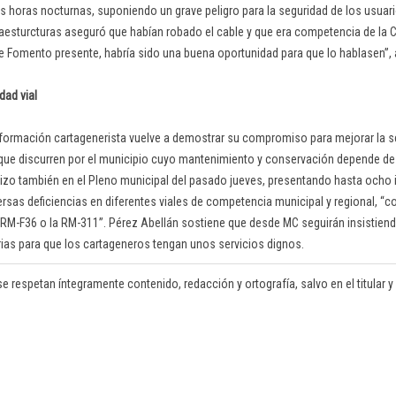
as horas nocturnas, suponiendo un grave peligro para la seguridad de los usuari
nfraesturcturas aseguró que habían robado el cable y que era competencia de la
e Fomento presente, habría sido una buena oportunidad para que lo hablasen”, a
dad vial
la formación cartagenerista vuelve a demostrar su compromiso para mejorar la se
 que discurren por el municipio cuyo mantenimiento y conservación depende de 
 hizo también en el Pleno municipal del pasado jueves, presentando hasta ocho 
versas deficiencias en diferentes viales de competencia municipal y regional, “
la RM-F36 o la RM-311”. Pérez Abellán sostiene que desde MC seguirán insistien
arias para que los cartageneros tengan unos servicios dignos.
se respetan íntegramente contenido, redacción y ortografía, salvo en el titular y e