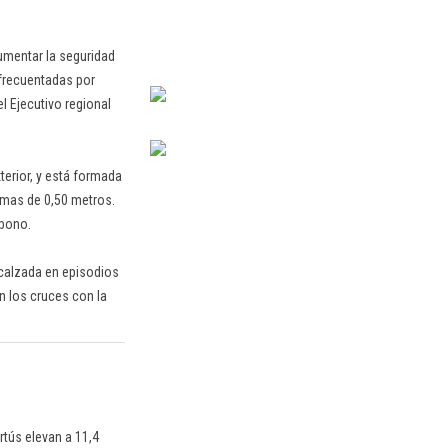
umentar la seguridad
 frecuentadas por
l Ejecutivo regional
terior, y está formada
ermas de 0,50 metros.
rbono.
a calzada en episodios
n los cruces con la
rtús elevan a 11,4