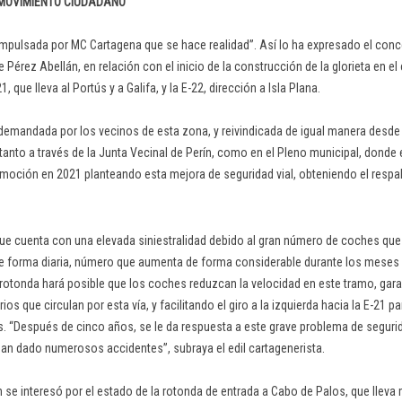
 MOVIMIENTO CIUDADANO
 impulsada por MC Cartagena que se hace realidad”. Así lo ha expresado el conc
e Pérez Abellán, en relación con el inicio de la construcción de la glorieta en el 
, que lleva al Portús y a Galifa, y la E-22, dirección a Isla Plana.
demandada por los vecinos de esta zona, y reivindicada de igual manera desd
, tanto a través de la Junta Vecinal de Perín, como en el Pleno municipal, donde 
moción en 2021 planteando esta mejora de seguridad vial, obteniendo el respa
que cuenta con una elevada siniestralidad debido al gran número de coches qu
de forma diaria, número que aumenta de forma considerable durante los meses 
rotonda hará posible que los coches reduzcan la velocidad en este tramo, gara
ios que circulan por esta vía, y facilitando el giro a la izquierda hacia la E-21 p
. “Después de cinco años, se le da respuesta a este grave problema de segurida
an dado numerosos accidentes”, subraya el edil cartagenerista.
 se interesó por el estado de la rotonda de entrada a Cabo de Palos, que lleva