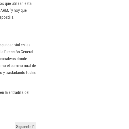
os que utilizan esta
 CARM, “y hoy que
postilla.
guridad vial en las
la Dirección General
iniciativas donde
como el camino rural de
do y trasladando todas
n la entradilla del
Siguiente