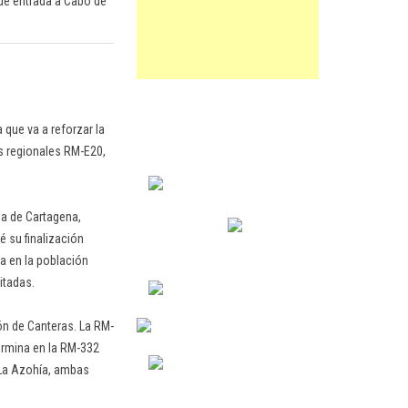
de entrada a Cabo de
que va a reforzar la
as regionales RM-E20,
sa de Cartagena,
é su finalización
da en la población
itadas.
ón de Canteras. La RM-
termina en la RM-332
 La Azohía, ambas