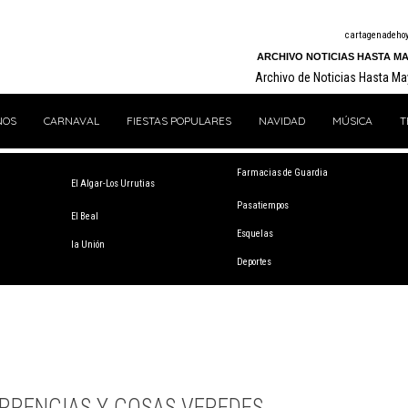
cartagenadeho
ARCHIVO NOTICIAS HASTA MA
Archivo de Noticias Hasta M
NOS
CARNAVAL
FIESTAS POPULARES
NAVIDAD
MÚSICA
T
Farmacias de Guardia
El Algar-Los Urrutias
Pasatiempos
El Beal
Esquelas
la Unión
Deportes
RRENCIAS Y COSAS VEREDES