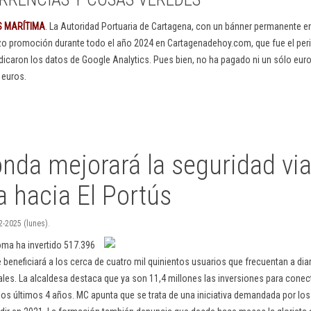
S MARÍTIMA
. La Autoridad Portuaria de Cartagena, con un bánner permanente 
izo promoción durante todo el año 2024 en Cartagenadehoy.com, que fue el peri
dicaron los datos de Google Analytics. Pues bien, no ha pagado ni un sólo euro
 euros.
nda mejorará la seguridad vial
a hacia El Portús
2-2025 (lunes).
a ha invertido 517.396
beneficiará a los cerca de cuatro mil quinientos usuarios que frecuentan a diar
nales. La alcaldesa destaca que ya son 11,4 millones las inversiones para cone
los últimos 4 años. MC apunta que se trata de una iniciativa demandada por los