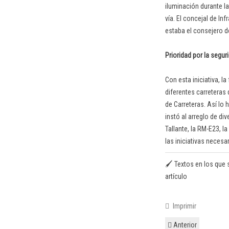
iluminación durante l
vía. El concejal de I
estaba el consejero d
Prioridad por la seguri
Con esta iniciativa, 
diferentes carreteras
de Carreteras. Así lo
instó al arreglo de di
Tallante, la RM-E23, 
las iniciativas neces
🖌️ Textos en los que 
artículo
Imprimir
Anterior