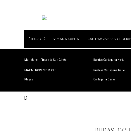
INICIO
SEMANA SANTA
CARTHAGINESES Y ROMA
Mar Menor - Rincón de San Ginés
Barrios Cartagena Norte
MAR MENOR EN DIRECTO
Pueblos Cartagena Norte
Playas
Cartagena Oeste
D
DUDAS, OCU