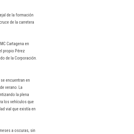
ejal de la formación
cruce de la carretera
e MC Cartagena en
el propio Pérez
ldo de la Corporación.
e se encuentran en
de verano. La
ntizando la plena
ara los vehículos que
d vial que existía en
 meses a oscuras, sin