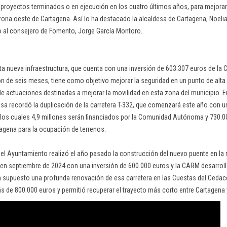
 proyectos terminados o en ejecución en los cuatro últimos años, para mejorar
ona oeste de Cartagena. Así lo ha destacado la alcaldesa de Cartagena, Noelia
nto al consejero de Fomento, Jorge García Montoro.
ta nueva infraestructura, que cuenta con una inversión de 603.307 euros de 
ón de seis meses, tiene como objetivo mejorar la seguridad en un punto de alta 
de actuaciones destinadas a mejorar la movilidad en esta zona del municipio. En
desa recordó la duplicación de la carretera T-332, que comenzará este año con 
 los cuales 4,9 millones serán financiados por la Comunidad Autónoma y 730.0
agena para la ocupación de terrenos.
o el Ayuntamiento realizó el año pasado la construcción del nuevo puente en la
co en septiembre de 2024 con una inversión de 600.000 euros y la CARM desarrol
 supuesto una profunda renovación de esa carretera en las Cuestas del Cedac
de 800.000 euros y permitió recuperar el trayecto más corto entre Cartagena