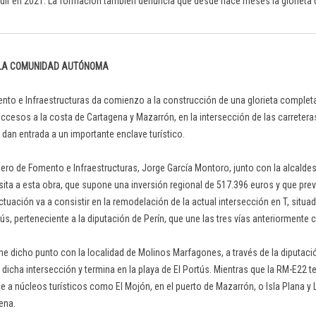
ir en 2021. La formación también denuncia que desde hace meses la glorieta 
.
 LA COMUNIDAD AUTÓNOMA
nto e Infraestructuras da comienzo a la construcción de una glorieta completa 
 accesos a la costa de Cartagena y Mazarrón, en la intersección de las carreter
dan entrada a un importante enclave turístico.
ejero de Fomento e Infraestructuras, Jorge García Montoro, junto con la alcalde
isita a esta obra, que supone una inversión regional de 517.396 euros y que prev
ctuación va a consistir en la remodelación de la actual intersección en T, situa
ús, perteneciente a la diputación de Perín, que une las tres vías anteriormente c
ne dicho punto con la localidad de Molinos Marfagones, a través de la diputaci
 dicha intersección y termina en la playa de El Portús. Mientras que la RM-E22 
 a núcleos turísticos como El Mojón, en el puerto de Mazarrón, o Isla Plana y
ena.