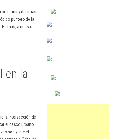
en columna y decenas
ódico puntero de la
. Es más, a nuestra
 en la
io la intersección de
ctar el casco urbano
 vecinos y que el