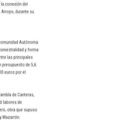
 la conexión del
 Arroyo, durante su
la Comunidad Autónoma
siniestralidad y forma
tre las principales
un presupuesto de 5,6
00 euros por el
 rambla de Canteras,
ló labores de
ero, obra que supuso
 y Mazarrón.