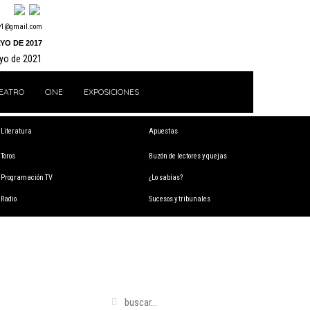
y1@gmail.com
YO DE 2017
ayo de 2021
EATRO
CINE
EXPOSICIONES
Literatura
Apuestas
Toros
Buzón de lectores y quejas
Programación TV
¿Lo sabías?
Radio
Sucesos y tribunales