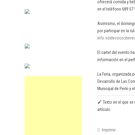
ofrecerá comida y bebi
en el teléfono 689 57 
Asimismo, el domingo 1
por participar en la ru
info.soldecocosterr
El cartel del evento h
información en el perf
La Feria, organizada 
Desarrollo de Las Comu
Municipal de Perín y 
🖌️ Texto en el que se 
artículo
Imprimir