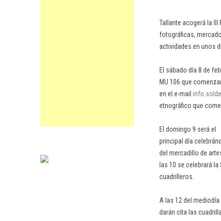
Tallante acogerá la II
fotográficas, mercado
actividades en unos dí
El sábado día 8 de fe
MU 106 que comenzará a
en el e-mail
info.sold
etnográfico que comen
El domingo 9 será el
principal día celebrán
del mercadillo de art
las 10 se celebrará la 
cuadrilleros.
A las 12 del mediodía 
darán cita las cuadril