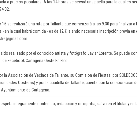
da a precios populares. A las 14 horas se servirá una paella para la cual es ne
94 02.
6 se realizará una ruta por Tallante que comenzará a las 9:30 para finalizar a l
ta - en la cual habrá comida - es de 12 €, siendo necesaria inscripción previa en 
estre@gmail.com
.
a sido realizado por el conocido artista y fotógrafo Javier Lorente. Se puede c
il de Facebook Cartagena Oeste En Flor.
por la Asociación de Vecinos de Tallante, su Comisión de Fiestas, por SOLDECO
nidades Costeras) y por la cuadrilla de Tallante, cuenta con la colaboración de
el Ayuntamiento de Cartagena.
respeta íntegramente contenido, redacción y ortografía, salvo en el titular y en la