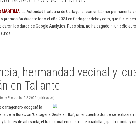
S MARÍTIMA
. La Autoridad Portuaria de Cartagena, con un bánner permanente 
izo promoción durante todo el año 2024 en Cartagenadehoy.com, que fue el peri
dicaron los datos de Google Analytics. Pues bien, no ha pagado ni un sólo euro
 euros.
cia, hermandad vecinal y 'cuad
án en Tallante
ón y Protocolo. 5-2-2025 (miércoles).
e cartagenero acogerá la
feria de la floración 'Cartagena Oeste en flor', un encuentro donde se realizarán 
 y talleres de artesanía, el tradicional encuentro de cuadrillas, gastronomía y