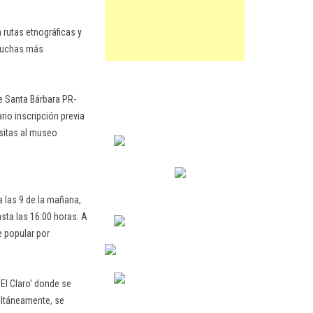
n rutas etnográficas y
 muchas más
de Santa Bárbara PR-
rio inscripción previa
isitas al museo
a las 9 de la mañana,
sta las 16:00 horas. A
le popular por
 El Claro' donde se
multáneamente, se