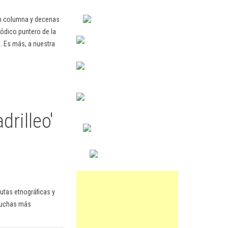
en columna y decenas
ódico puntero de la
. Es más, a nuestra
rilleo'
rutas etnográficas y
 muchas más