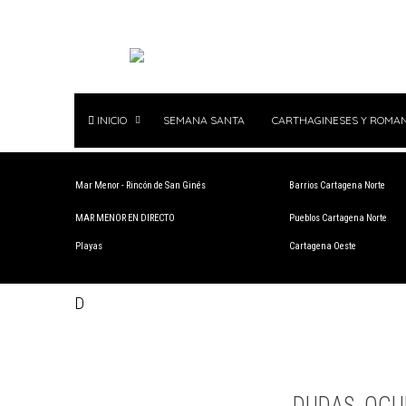
INICIO
SEMANA SANTA
CARTHAGINESES Y ROMA
Mar Menor - Rincón de San Ginés
Barrios Cartagena Norte
MAR MENOR EN DIRECTO
Pueblos Cartagena Norte
Playas
Cartagena Oeste
D
DUDAS, OCU