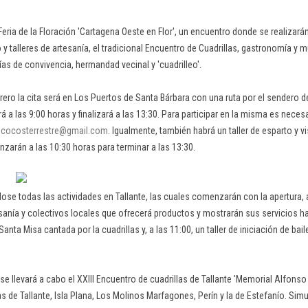
I Feria de la Floración 'Cartagena Oeste en Flor', un encuentro donde se realizará
 y talleres de artesanía, el tradicional Encuentro de Cuadrillas, gastronomía y
as de convivencia, hermandad vecinal y 'cuadrilleo'.
brero la cita será en Los Puertos de Santa Bárbara con una ruta por el sendero 
 las 9:00 horas y finalizará a las 13:30. Para participar en la misma es necesa
ecocosterrestre@gmail.com
. Igualmente, también habrá un taller de esparto y v
zarán a las 10:30 horas para terminar a las 13:30.
dose todas las actividades en Tallante, las cuales comenzarán con la apertura, 
esanía y colectivos locales que ofrecerá productos y mostrarán sus servicios ha
Santa Misa cantada por la cuadrillas y, a las 11:00, un taller de iniciación de bai
se llevará a cabo el XXIII Encuentro de cuadrillas de Tallante 'Memorial Alfonso
las de Tallante, Isla Plana, Los Molinos Marfagones, Perín y la de Estefanío. Si