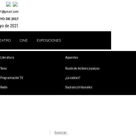
y1@gmail.com
YO DE 2017
ayo de 2021
EATRO
CINE
EXPOSICIONES
Literatura
Apuestas
Toros
Buzón de lectores y quejas
Programación TV
¿Lo sabías?
Radio
Sucesos y tribunales