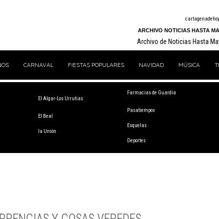
cartagenadeho
ARCHIVO NOTICIAS HASTA MA
Archivo de Noticias Hasta M
NOS
CARNAVAL
FIESTAS POPULARES
NAVIDAD
MÚSICA
T
Farmacias de Guardia
El Algar-Los Urrutias
Pasatiempos
El Beal
Esquelas
la Unión
Deportes
RRENCIAS Y COSAS VEREDES