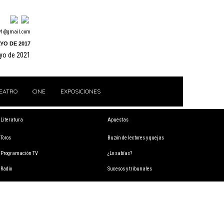
y1@gmail.com
YO DE 2017
ayo de 2021
EATRO
CINE
EXPOSICIONES
Literatura
Apuestas
Toros
Buzón de lectores y quejas
Programación TV
¿Lo sabías?
Radio
Sucesos y tribunales