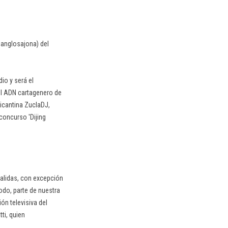
a anglosajona) del
io y será el
l ADN cartagenero de
icantina ZuclaDJ,
oncurso 'Dijing
salidas, con excepción
odo, parte de nuestra
ón televisiva del
ti, quien