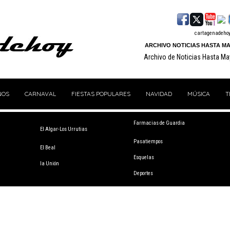
cartagenadeho
ARCHIVO NOTICIAS HASTA MA
Archivo de Noticias Hasta M
NOS
CARNAVAL
FIESTAS POPULARES
NAVIDAD
MÚSICA
T
Farmacias de Guardia
El Algar-Los Urrutias
Pasatiempos
El Beal
Esquelas
la Unión
Deportes