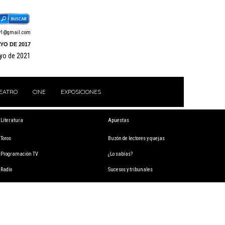
y1@gmail.com
YO DE 2017
ayo de 2021
EATRO
CINE
EXPOSICIONES
Literatura
Apuestas
Toros
Buzón de lectores y quejas
Programación TV
¿Lo sabías?
Radio
Sucesos y tribunales