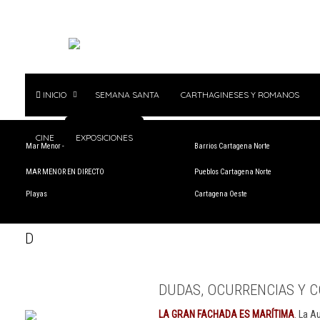
INICIO
SEMANA SANTA
CARTHAGINESES Y ROMANOS
CINE
EXPOSICIONES
Mar Menor - Rincón de San Ginés
Barrios Cartagena Norte
MAR MENOR EN DIRECTO
Pueblos Cartagena Norte
Playas
Cartagena Oeste
D
DUDAS, OCURRENCIAS Y C
LA GRAN FACHADA ES MARÍTIMA
. La A