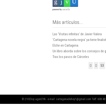
powered by
social2s
Más artículos...
Las 'Visitas infinitas' de Javier Valera
'Cartagena novela negra' ya tiene finalis
Elche en Cartagena
Un libro aborda sobre los consejos de 
Tras los pasos de Cárceles
53
© 21DEhoy agenCYA - e-mail:
cartagenadehoy1@gmail.com
Telf: 608 48