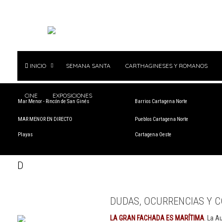
INICIO
SEMANA SANTA
CARTHAGINESES Y ROMANOS
CINE
EXPOSICIONES
Mar Menor - Rincón de San Ginés
Barrios Cartagena Norte
MAR MENOR EN DIRECTO
Pueblos Cartagena Norte
Playas
Cartagena Oeste
D
DUDAS, OCURRENCIAS Y C
LA GRAN FACHADA ES MARÍTIMA
. La A