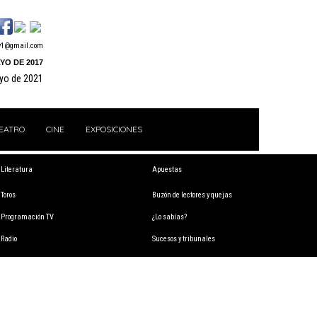
y1@gmail.com
YO DE 2017
ayo de 2021
EATRO
CINE
EXPOSICIONES
Literatura
Apuestas
Toros
Buzón de lectores y quejas
Programación TV
¿Lo sabías?
Radio
Sucesos y tribunales