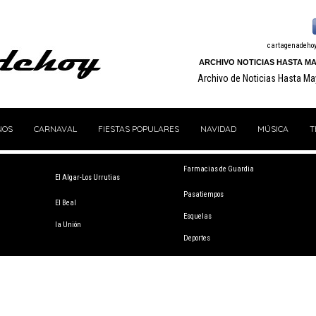
cartagenadeho
ARCHIVO NOTICIAS HASTA MA
Archivo de Noticias Hasta M
NOS
CARNAVAL
FIESTAS POPULARES
NAVIDAD
MÚSICA
T
Farmacias de Guardia
El Algar-Los Urrutias
Pasatiempos
El Beal
Esquelas
la Unión
Deportes