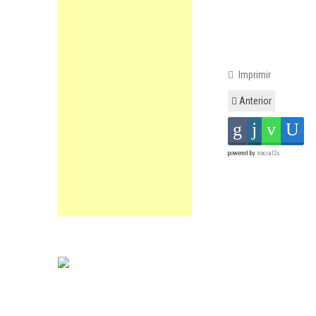
Imprimir
Anterior
powered by
social2s