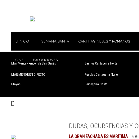
INICIO
SEMANA SANTA
CARTHAGINESES Y ROMANOS
CINE
EXPOSICIONES
Mar Menor - Rincón de San Ginés
Barrios Cartagena Norte
MAR MENOR EN DIRECTO
Pueblos Cartagena Norte
Playas
Cartagena Oeste
D
DUDAS, OCURRENCIAS Y C
LA GRAN FACHADA ES MARÍTIMA
. La A