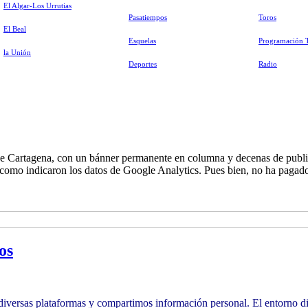
El Algar-Los Urrutias
Pasatiempos
Toros
El Beal
Esquelas
Programación 
la Unión
Deportes
Radio
de Cartagena, con un bánner permanente en columna y decenas de publi
 como indicaron los datos de Google Analytics. Pues bien, no ha pagado 
os
iversas plataformas y compartimos información personal. El entorno dig