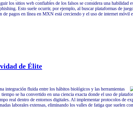
nguir los sitios web confiables de los falsos se considera una habilidad 
phishing. Esto suele ocurrir, por ejemplo, al buscar plataformas de jue
ón de pagos en línea en MXN está creciendo y el uso de internet móvil es
vidad de Élite
a integración fluida entre los hábitos biológicos y las herramientas
el tiempo se ha convertido en una ciencia exacta donde el uso de plata
empo real dentro de entornos digitales. Al implementar protocolos de e
rnadas laborales extensas, eliminando los valles de fatiga que suelen com