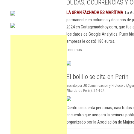
DUDAS, OCURRENCIAS Y C
LA GRAN FACHADA ES MARÍTIMA
. La A
permanente en columna y decenas de pu
2024 en Cartagenadehoy.com, que fue el
los datos de Google Analytics. Pues bie
empresa le costó 180 euros.
Leer más...
El bolillo se cita en Perín
Escrito por JR Comunicación y Protocolo (Ag
Albaida de Perín). 24-4-24.
Ciento cincuenta personas, casi todas m
encuentro que acogerá la perinera pob
organizado por la Asociación de Mujeres