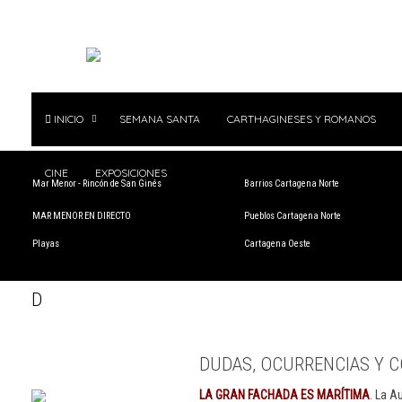
INICIO
SEMANA SANTA
CARTHAGINESES Y ROMANOS
CINE
EXPOSICIONES
Mar Menor - Rincón de San Ginés
Barrios Cartagena Norte
MAR MENOR EN DIRECTO
Pueblos Cartagena Norte
Playas
Cartagena Oeste
D
DUDAS, OCURRENCIAS Y C
LA GRAN FACHADA ES MARÍTIMA
. La A