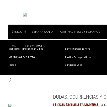
INICIO
SEMANA SANTA
CARTHAGINESES Y ROMANOS
CINE
EXPOSICIONES
Mar Menor - Rincón de San Ginés
Barrios Cartagena Norte
MAR MENOR EN DIRECTO
Pueblos Cartagena Norte
Playas
Cartagena Oeste
D
DUDAS, OCURRENCIAS Y C
LA GRAN FACHADA ES MARÍTIMA
. La A