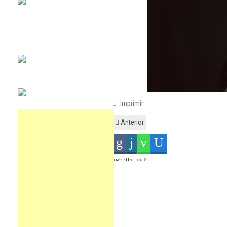
Imprimir
Anterior
powered by
social2s