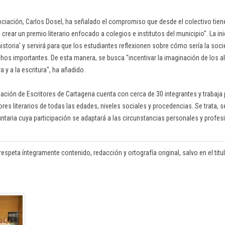
sociación, Carlos Dosel, ha señalado el compromiso que desde el colectivo tien
rear un premio literario enfocado a colegios e institutos del municipio". La inic
istoria' y servirá para que los estudiantes reflexionen sobre cómo sería la soc
os importantes. De esta manera, se busca "incentivar la imaginación de los 
a y a la escritura", ha añadido.
ación de Escritores de Cartagena cuenta con cerca de 30 integrantes y trabaja
dores literarios de todas las edades, niveles sociales y procedencias. Se trata, 
luntaria cuya participación se adaptará a las circunstancias personales y profe
respeta íntegramente contenido, redacción y ortografía original, salvo en el titula