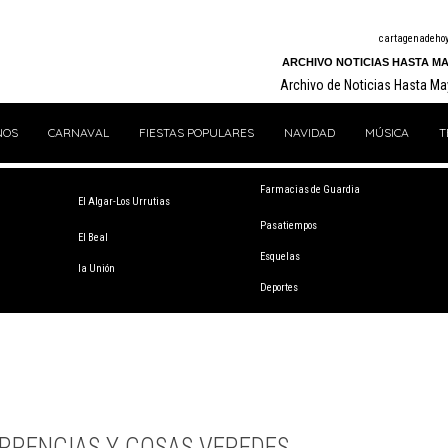
cartagenadeho
ARCHIVO NOTICIAS HASTA MA
Archivo de Noticias Hasta M
NOS
CARNAVAL
FIESTAS POPULARES
NAVIDAD
MÚSICA
T
Farmacias de Guardia
El Algar-Los Urrutias
Pasatiempos
El Beal
Esquelas
la Unión
Deportes
RRENCIAS Y COSAS VEREDES