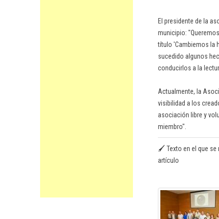
El presidente de la a
municipio: "Queremos c
título 'Cambiemos la h
sucedido algunos hech
conducirlos a la lectur
Actualmente, la Asoci
visibilidad a los crea
asociación libre y vo
miembro".
🖌️ Texto en el que se 
artículo