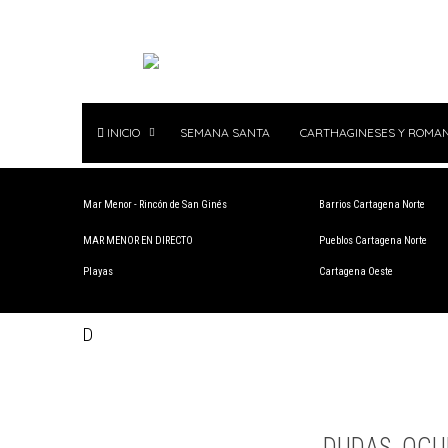
INICIO
SEMANA SANTA
CARTHAGINESES Y ROMA
Mar Menor - Rincón de San Ginés
Barrios Cartagena Norte
MAR MENOR EN DIRECTO
Pueblos Cartagena Norte
Playas
Cartagena Oeste
D
DUDAS, OCU