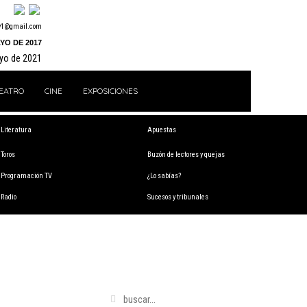
y1@gmail.com
YO DE 2017
ayo de 2021
EATRO
CINE
EXPOSICIONES
Literatura
Apuestas
Toros
Buzón de lectores y quejas
Programación TV
¿Lo sabías?
Radio
Sucesos y tribunales