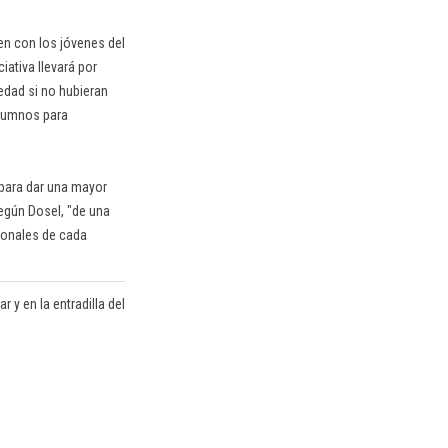
en con los jóvenes del
iativa llevará por
iedad si no hubieran
alumnos para
 para dar una mayor
según Dosel, "de una
sionales de cada
r y en la entradilla del