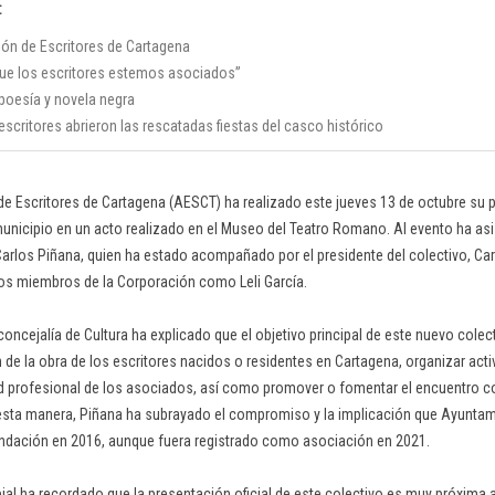
:
ón de Escritores de Cartagena
que los escritores estemos asociados”
poesía y novela negra
escritores abrieron las rescatadas fiestas del casco histórico
e Escritores de Cartagena (AESCT) ha realizado este jueves 13 de octubre su p
municipio en un acto realizado en el Museo del Teatro Romano. Al evento ha asi
Carlos Piñana, quien ha estado acompañado por el presidente del colectivo, Car
ros miembros de la Corporación como Leli García.
 concejalía de Cultura ha explicado que el objetivo principal de este nuevo colec
 de la obra de los escritores nacidos o residentes en Cartagena, organizar act
d profesional de los asociados, así como promover o fomentar el encuentro c
esta manera, Piñana ha subrayado el compromiso y la implicación que Ayuntami
undación en 2016, aunque fuera registrado como asociación en 2021.
ejal ha recordado que la presentación oficial de este colectivo es muy próxima a 