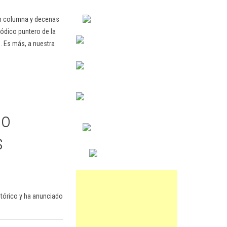
en columna y decenas
ódico puntero de la
. Es más, a nuestra
mo
s
tórico y ha anunciado