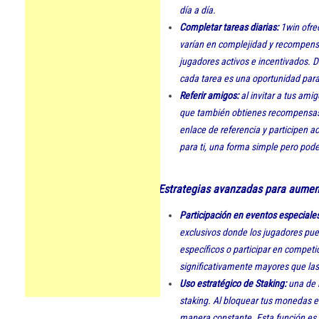
día a día.
Completar tareas diarias:
1win ofrec
varían en complejidad y recompens
jugadores activos e incentivados. 
cada tarea es una oportunidad par
Referir amigos:
al invitar a tus ami
que también obtienes recompensas.
enlace de referencia y participen 
para ti, una forma simple pero pod
Estrategias avanzadas para aumen
Participación en eventos especiales
exclusivos donde los jugadores pue
específicos o participar en compet
significativamente mayores que las 
Uso estratégico de Staking:
una de 
staking. Al bloquear tus monedas e
manera constante. Esta función es 