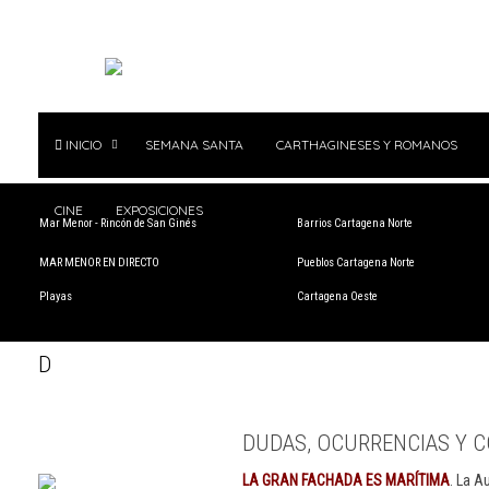
INICIO
SEMANA SANTA
CARTHAGINESES Y ROMANOS
CINE
EXPOSICIONES
Mar Menor - Rincón de San Ginés
Barrios Cartagena Norte
MAR MENOR EN DIRECTO
Pueblos Cartagena Norte
Playas
Cartagena Oeste
D
DUDAS, OCURRENCIAS Y C
LA GRAN FACHADA ES MARÍTIMA
. La A