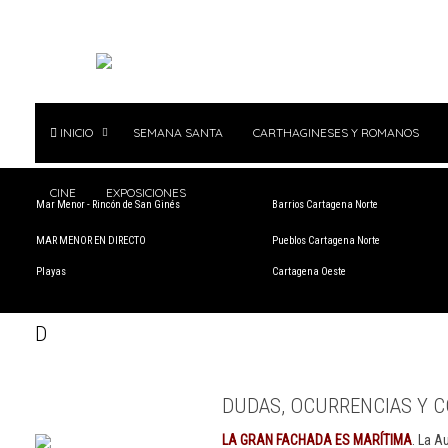
INICIO
SEMANA SANTA
CARTHAGINESES Y ROMANOS
CINE
EXPOSICIONES
Mar Menor - Rincón de San Ginés
Barrios Cartagena Norte
MAR MENOR EN DIRECTO
Pueblos Cartagena Norte
Playas
Cartagena Oeste
D
DUDAS, OCURRENCIAS Y C
LA GRAN FACHADA ES MARÍTIMA
. La A