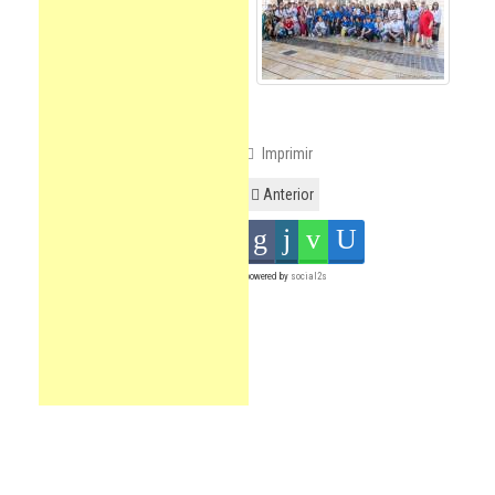
Imprimir
Anterior
powered by
social2s