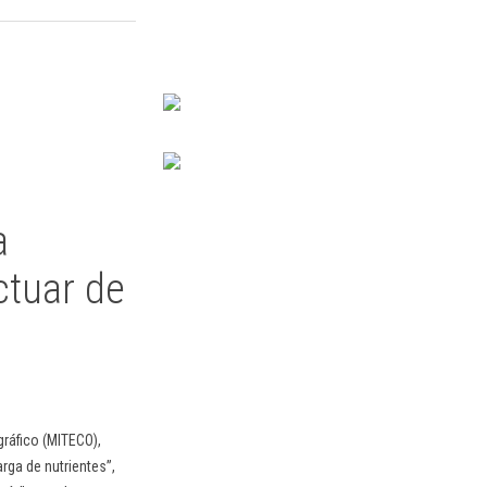
a
ctuar de
gráfico (MITECO),
rga de nutrientes”,