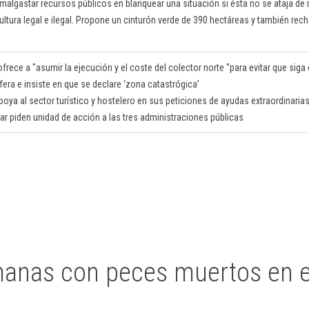
malgastar recursos públicos en blanquear una situación si ésta no se ataja de 
cultura legal e ilegal. Propone un cinturón verde de 390 hectáreas y también rech
ece a "asumir la ejecución y el coste del colector norte “para evitar que siga 
fera e insiste en que se declare ‘zona catastrógica’
ya al sector turístico y hostelero en sus peticiones de ayudas extraordinarias 
r piden unidad de acción a las tres administraciones públicas
anas con peces muertos en e