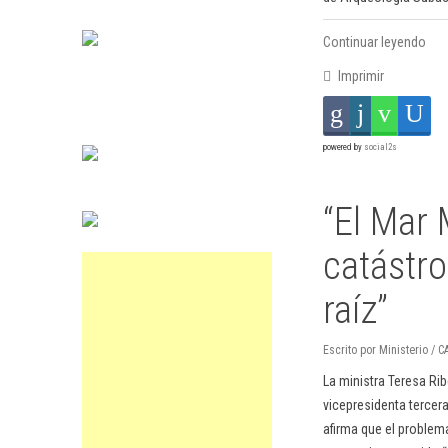
Continuar leyendo
Imprimir
powered by
social2s
“El Mar
catástro
raíz”
Escrito por Ministerio / 
La ministra Teresa Rib
vicepresidenta tercera
afirma que el problema