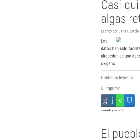
Casi qu
algas re
Escrito por CTh11. 28 de
Los
datos han sido facilit
alrededor, de una dec
oxígeno.
Continuar leyendo
Imprimir
powered by
social2s
El puebl