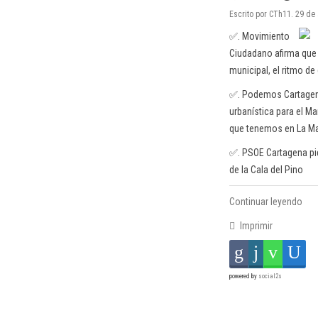
Escrito por CTh11. 29 de
✅. Movimiento
Ciudadano afirma que 
municipal, el ritmo d
✅. Podemos Cartagena 
urbanística para el M
que tenemos en La M
✅. PSOE Cartagena pid
de la Cala del Pino
Continuar leyendo
Imprimir
powered by
social2s