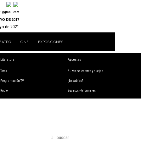
y1@gmail.com
YO DE 2017
ayo de 2021
EATRO
CINE
EXPOSICIONES
Literatura
Apuestas
Toros
Buzón de lectores y quejas
Programación TV
¿Lo sabías?
Radio
Sucesos y tribunales