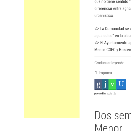
que no tiene sentido “
diferenciar entre agri
urbanístico.
🐟 La Comunidad se ofr
agua dulce” en la albu
🐟 El Ayuntamiento apo
Menor. COEC y Hosteca
Continuar leyendo
Imprimir
powered by
social2s
Dos sem
Menor