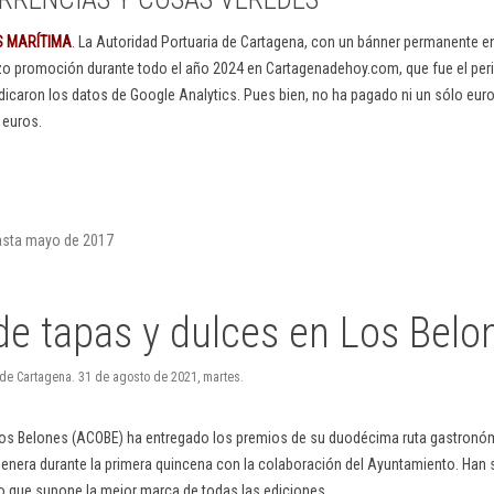
S MARÍTIMA
. La Autoridad Portuaria de Cartagena, con un bánner permanente 
izo promoción durante todo el año 2024 en Cartagenadehoy.com, que fue el peri
dicaron los datos de Google Analytics. Pues bien, no ha pagado ni un sólo euro
 euros.
hasta mayo de 2017
de tapas y dulces en Los Belo
 de Cartagena. 31 de agosto de 2021, martes.
os Belones (ACOBE) ha entregado los premios de su duodécima ruta gastronóm
genera durante la primera quincena con la colaboración del Ayuntamiento. Han s
 lo que supone la mejor marca de todas las ediciones.