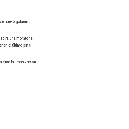
ste nuevo gobierno
pedirá una moratoria
r en el último pinar
ralice la urbanización