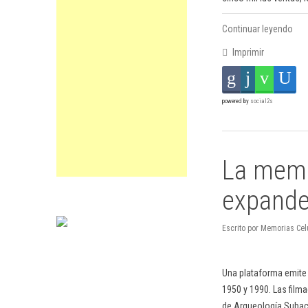
Continuar leyendo
Imprimir
powered by
social2s
La memo
expande
Escrito por Memorias Cel
Una plataforma emite 
1950 y 1990. Las film
de Arqueología Subac