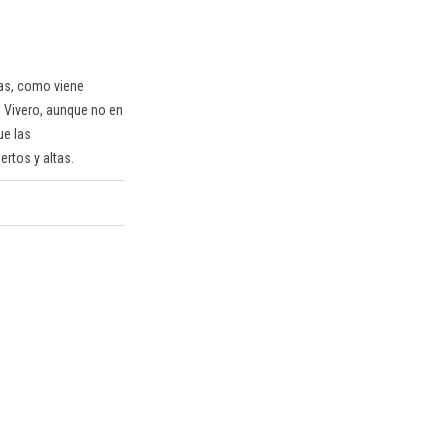
nas, como viene
l Vivero, aunque no en
ue las
rtos y altas.