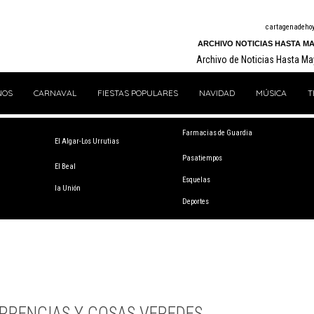
cartagenadeho
ARCHIVO NOTICIAS HASTA MA
Archivo de Noticias Hasta M
NOS
CARNAVAL
FIESTAS POPULARES
NAVIDAD
MÚSICA
T
Farmacias de Guardia
El Algar-Los Urrutias
Pasatiempos
El Beal
Esquelas
la Unión
Deportes
RRENCIAS Y COSAS VEREDES