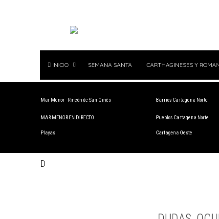
INICIO
SEMANA SANTA
CARTHAGINESES Y ROMA
Mar Menor - Rincón de San Ginés
Barrios Cartagena Norte
MAR MENOR EN DIRECTO
Pueblos Cartagena Norte
Playas
Cartagena Oeste
D
DUDAS, OCU