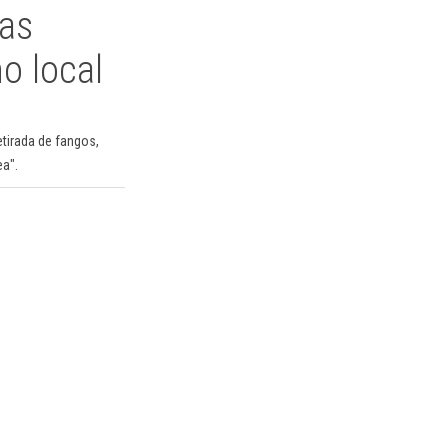
las
o local
etirada de fangos,
ea".