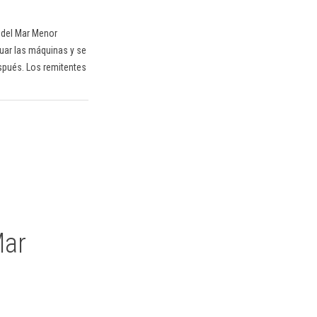
n del Mar Menor
uar las máquinas y se
spués. Los remitentes
Mar