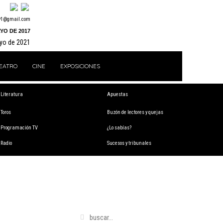
y1@gmail.com
YO DE 2017
ayo de 2021
EATRO
CINE
EXPOSICIONES
Literatura
Apuestas
Toros
Buzón de lectores y quejas
Programación TV
¿Lo sabías?
Radio
Sucesos y tribunales