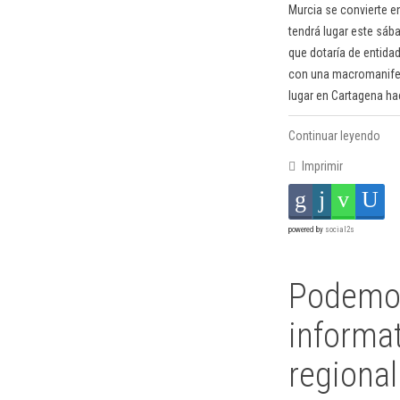
Murcia se convierte en
tendrá lugar este sába
que dotaría de entidad 
con una macromanifes
lugar en Cartagena h
Continuar leyendo
Imprimir
powered by
social2s
Podemos
informat
regional