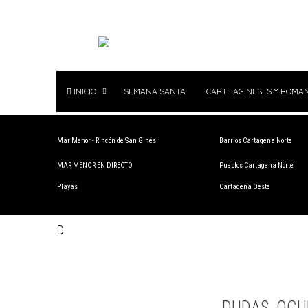
INICIO
SEMANA SANTA
CARTHAGINESES Y ROMA
Mar Menor - Rincón de San Ginés
Barrios Cartagena Norte
MAR MENOR EN DIRECTO
Pueblos Cartagena Norte
Playas
Cartagena Oeste
D
DUDAS, OCU