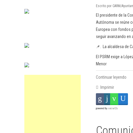
Escrito por CARM/Ayuntam
El presidente de la C
Autónoma se reúne co
Europea con fondos p
seguir avanzando en 
📌. La alcaldesa de C
El PSRM exige a López
Menor
Continuar leyendo
Imprimir
powered by
social2s
Comunic