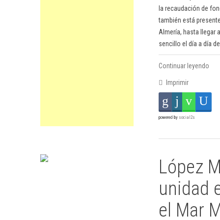
la recaudación de fon
también está presente
Almería, hasta llegar
sencillo el día a día 
Continuar leyendo
Imprimir
powered by
social2s
López Mi
unidad 
el Mar 