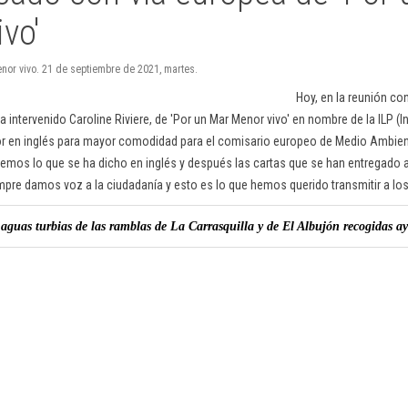
vo'
enor vivo. 21 de septiembre de 2021, martes.
Hoy, en la reunión co
a intervenido Caroline Riviere, de 'Por un Mar Menor vivo' en nombre de la ILP (In
or en inglés para mayor comodidad para el comisario europeo de Medio Ambie
emos lo que se ha dicho en inglés y después las cartas que se han entregado 
mpre damos voz a la ciudadanía y esto es lo que hemos querido transmitir a los 
 aguas turbias de las ramblas de La Carrasquilla y de El Albujón recogidas ay