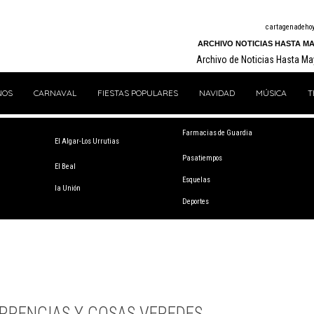
cartagenadeho
ARCHIVO NOTICIAS HASTA MA
Archivo de Noticias Hasta M
NOS
CARNAVAL
FIESTAS POPULARES
NAVIDAD
MÚSICA
T
Farmacias de Guardia
El Algar-Los Urrutias
Pasatiempos
El Beal
Esquelas
la Unión
Deportes
RRENCIAS Y COSAS VEREDES