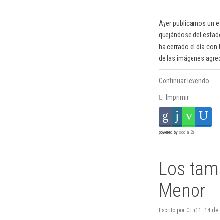
Ayer publicamos un es
quejándose del estad
ha cerrado el día con
de las imágenes agred
Continuar leyendo
Imprimir
powered by
social2s
Los tam
Menor
Escrito por CTh11. 14 de