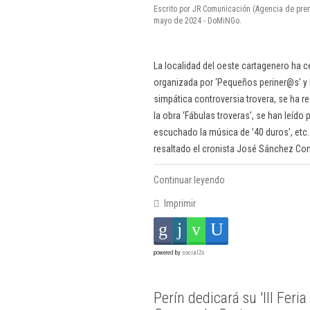
Escrito por JR Comunicación (Agencia de pren
mayo de 2024 - DoMiNGo.
La localidad del oeste cartagenero ha cel
organizada por ‘Pequeños periner@s’ y l
simpática controversia trovera, se ha r
la obra ‘Fábulas troveras’, se han leíd
escuchado la música de ’40 duros’, etc.
resaltado el cronista José Sánchez Co
Continuar leyendo
Imprimir
powered by
social2s
Perín dedicará su 'III Feria 