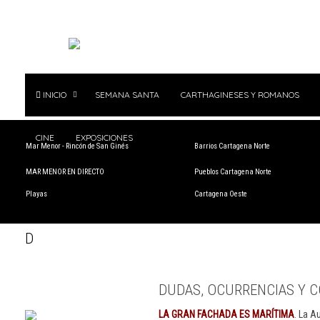
INICIO
SEMANA SANTA
CARTHAGINESES Y ROMANOS
CINE
EXPOSICIONES
Mar Menor - Rincón de San Ginés
Barrios Cartagena Norte
MAR MENOR EN DIRECTO
Pueblos Cartagena Norte
Playas
Cartagena Oeste
D
DUDAS, OCURRENCIAS Y C
LA GRAN FACHADA ES MARÍTIMA
. La A