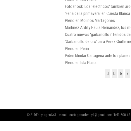
Fotoshock: Los 'eléctricos' también ar
'Feria de la primavera' en Cuesta Blanca
Pleno en Molinos Marfagones
Martínez Ardil y Paula Hernández, los 
Cuatro nuevos 'garbancillos' teñidos de
'Garbancillo de oro' para Pérez-Guiller
Pleno en Perín
Piden blindar Cartagena ante los planes
Pleno en Isla Plana
6
7
© 21DEhoy agenCYA - e-mail:
cartagenadehoy1@gmail.com
Telf: 608 48