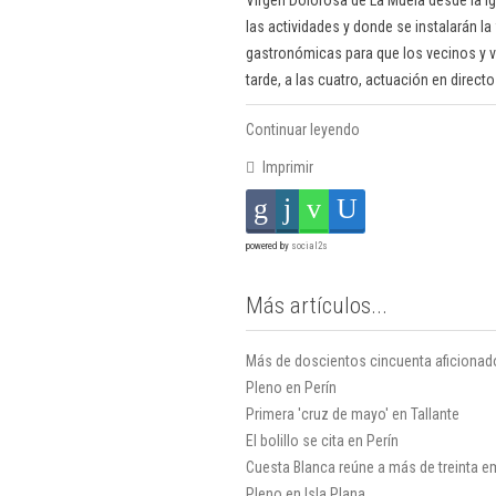
Virgen Dolorosa de La Muela desde la igl
las actividades y donde se instalarán l
gastronómicas para que los vecinos y vi
tarde, a las cuatro, actuación en direct
Continuar leyendo
Imprimir
powered by
social2s
Más artículos...
Más de doscientos cincuenta aficionado
Pleno en Perín
Primera 'cruz de mayo' en Tallante
El bolillo se cita en Perín
Cuesta Blanca reúne a más de treinta em
Pleno en Isla Plana