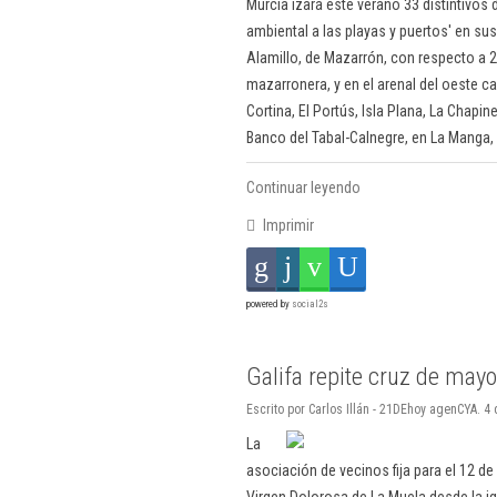
Murcia izará este verano 33 distintivos
ambiental a las playas y puertos' en su
Alamillo, de Mazarrón, con respecto a 2
mazarronera, y en el arenal del oeste c
Cortina, El Portús, Isla Plana, La Chap
Banco del Tabal-Calnegre, en La Manga,
Continuar leyendo
Imprimir
powered by
social2s
Galifa repite cruz de may
Escrito por Carlos Illán - 21DEhoy agenCYA. 
La
asociación de vecinos fija para el 12 d